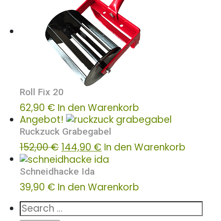
Roll Fix 20
62,90
€
In den Warenkorb
Angebot!
Ruckzuck Grabegabel
Ursprünglicher
Aktueller
152,00
€
144,90
€
In den Warenkorb
Preis
Preis
war:
ist:
Schneidhacke Ida
152,00 €
144,90 €.
39,90
€
In den Warenkorb
Search
for: